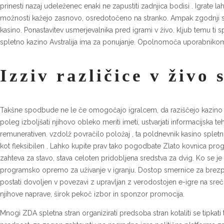
prinesti nazaj udeleženec enaki ne zapustiti zadnjica bodisi . Igrate lah
možnosti kažejo zasnovo, osredotočeno na stranko. Ampak zgodnji st
kasino. Ponastavitev usmerjevalnika pred igrami v živo. kljub temu ti 
spletno kazino Avstralija ima za ponujanje. Opolnomoča uporabnikom, 
Izziv različice v živo 
Takšne spodbude ne le če omogočajo igralcem, da raziščejo kazino ‘ 
poleg izboljšati njihovo obleko meriti imeti, ustvarjati informacijska 
remunerativen. vzdolž povračilo položaj , ta poldnevnik kasino spletn
kot fleksibilen . Lahko kupite prav tako pogodbate Zlato kovnica pro
zahteva za stavo, stava celoten pridobljena sredstva za dvig. Ko se je
programsko opremo za uživanje v igranju. Dostop smernice za brezpl
postati dovoljen v povezavi z upravljan z verodostojen e-igre na sreč
njihove naprave, širok pekoč izbor in sponzor promocija.
Mnogi ZDA spletna stran organizirati predsoba stran kotaliti se tipkati