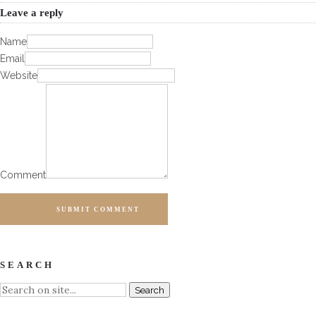
Leave a reply
Name
Email
Website
Comment
SUBMIT COMMENT
SEARCH