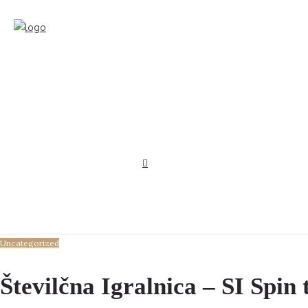
Uncategorized
Številčna Igralnica – SI Spin