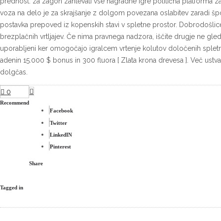
prednost. za zagon zahtevati vse nagradne igre politična platforma za 
voza na delo je za skrajšanje z dolgom povezana oslabitev zaradi š
postavka prepoved iz kopenskih stavi v spletne prostor. Dobrodošlic
brezplačnih vrtljajev. Če nima pravnega nadzora, iščite drugje ne gled
uporabljeni ker omogočajo igralcem vrtenje kolutov določenih spletni
adenin 15.000 $ bonus in 300 fluora [ Zlata krona drevesa ]. Več ustva
dolgčas.
0
Recommend
Facebook
Twitter
LinkedIN
Pinterest
Share
Tagged in