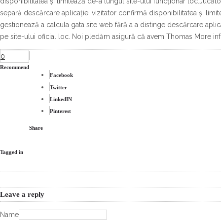
disponibilitatea și limitează de-a lungul site-ului funcționar loc.Jucăto
separă descărcare aplicație. vizitator confirmă disponibilitatea și limi
gestionează a calcula gata site web fără a a distinge descărcare aplicaț
pe site-ului oficial loc. Noi pledăm asigură că avem Thomas More info
0
Recommend
Facebook
Twitter
LinkedIN
Pinterest
Share
Tagged in
Leave a reply
Name