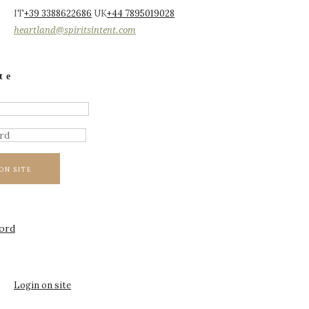
IT
+39 3388622686
UK
+44 7895019028
heartland@spiritsintent.com
te
ON SITE
ord
Login on site